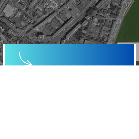
[Décryptage] Apache Hop, l’ETL open