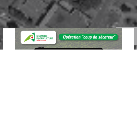
Flavtech – Opération « coup de
sécateur »
agaricig
-
6 h 03 min