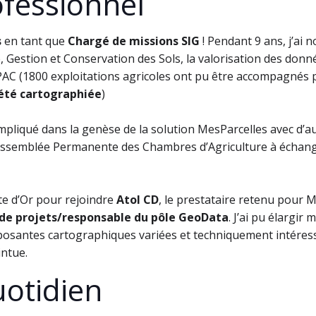
fessionnel
s
en tant que
Chargé de missions SIG
! Pendant 9 ans, j’ai 
, Gestion et Conservation des Sols, la valorisation des donnée
PAC (1800 exploitations agricoles ont pu être accompagnés p
 été cartographiée
)
liqué dans la genèse de la solution MesParcelles avec d’autr
’assemblée Permanente des Chambres d’Agriculture à échang
ôte d’Or pour rejoindre
Atol CD
, le prestataire retenu pour 
 de projets/responsable du pôle GeoData
. J’ai pu élargi
osantes cartographiques variées et techniquement intéress
intue.
uotidien